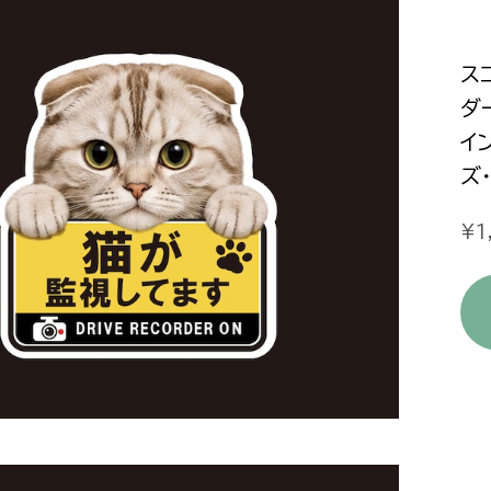
ス
ダ
イ
ズ
¥1