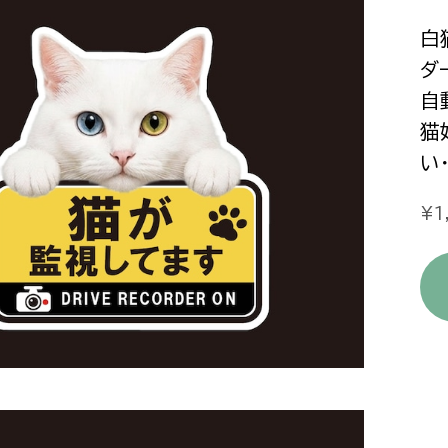
白
ダ
自
猫
い
¥1