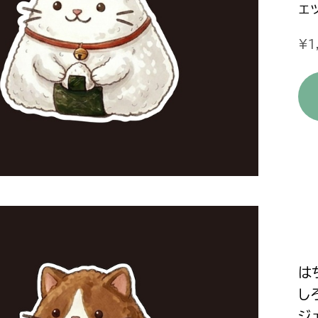
ェ
¥1
は
し
ジ