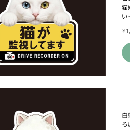
猫
い
¥1
白
ろ