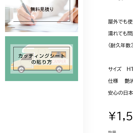
屋外でも使
濡れても問
（耐久年数
サイズ H
仕様 艶消
安心の日本
¥1,
数量