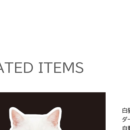
ATED ITEMS
白
ダ
自