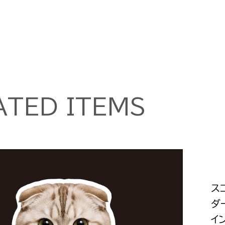
ATED ITEMS
ス
ダ
イ