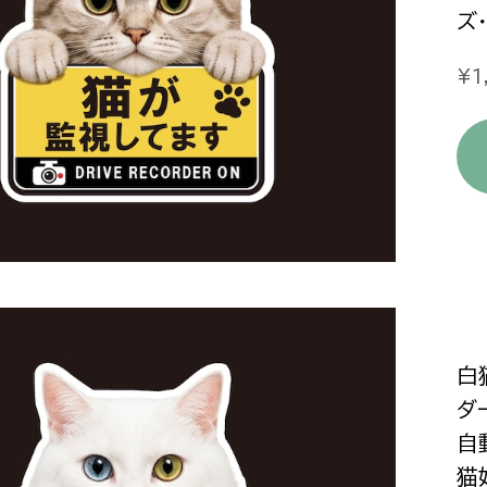
ズ
¥1
白
ダ
自
猫