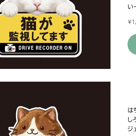
い
¥1
は
し
ジ