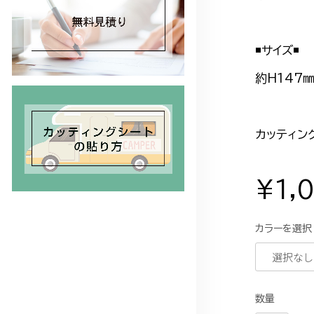
◾️サイズ◾️
約H147㎜
カッティン
¥1,
カラーを選択
数量